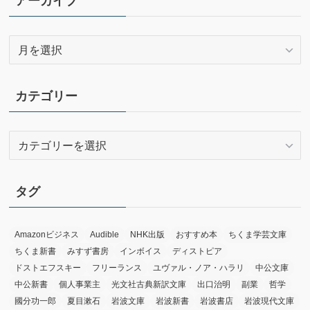
アーカイブ
ア
ー
カ
イ
カテゴリー
ブ
カ
テ
ゴ
リ
タグ
ー
Amazonビジネス
Audible
NHK出版
おすすめ本
ちくま学芸文庫
ちくま新書
みすず書房
インボイス
ディストピア
ドストエフスキー
フリーランス
ユヴァル・ノア・ハラリ
中公文庫
中公新書
個人事業主
光文社古典新訳文庫
出口治明
副業
哲学
國分功一郎
夏目漱石
岩波文庫
岩波新書
岩波書店
岩波現代文庫