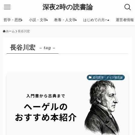
深夜2時の読書論
哲学・思想
小説・文学
教養・人文学
はじめての方へ
運営者情報
ホーム
長谷川宏
長谷川宏
– tag –
近代哲学・ドイツ観念論