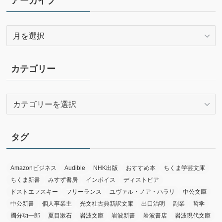
アーカイブ
ア
ー
カ
イ
カテゴリー
ブ
カ
テ
ゴ
リ
タグ
ー
Amazonビジネス
Audible
NHK出版
おすすめ本
ちくま学芸文庫
ちくま新書
みすず書房
インボイス
ディストピア
ドストエフスキー
フリーランス
ユヴァル・ノア・ハラリ
中公文庫
中公新書
個人事業主
光文社古典新訳文庫
出口治明
副業
哲学
國分功一郎
夏目漱石
岩波文庫
岩波新書
岩波書店
岩波現代文庫