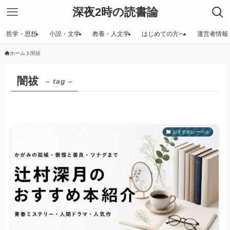
深夜2時の読書論
哲学・思想
小説・文学
教養・人文学
はじめての方へ
運営者情報
ホーム
闇祓
闇祓
– tag –
おすすめレーベル