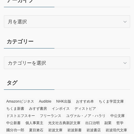
アーカイブ
ア
ー
カ
イ
カテゴリー
ブ
カ
テ
ゴ
リ
タグ
ー
Amazonビジネス
Audible
NHK出版
おすすめ本
ちくま学芸文庫
ちくま新書
みすず書房
インボイス
ディストピア
ドストエフスキー
フリーランス
ユヴァル・ノア・ハラリ
中公文庫
中公新書
個人事業主
光文社古典新訳文庫
出口治明
副業
哲学
國分功一郎
夏目漱石
岩波文庫
岩波新書
岩波書店
岩波現代文庫