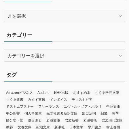
ア
ー
カ
イ
カテゴリー
ブ
カ
テ
ゴ
リ
タグ
ー
Amazonビジネス
Audible
NHK出版
おすすめ本
ちくま学芸文庫
ちくま新書
みすず書房
インボイス
ディストピア
ドストエフスキー
フリーランス
ユヴァル・ノア・ハラリ
中公文庫
中公新書
個人事業主
光文社古典新訳文庫
出口治明
副業
哲学
國分功一郎
夏目漱石
岩波文庫
岩波新書
岩波書店
岩波現代文庫
教養
文春文庫
新潮文庫
新潮社
日本文学
早川書房
村上春樹