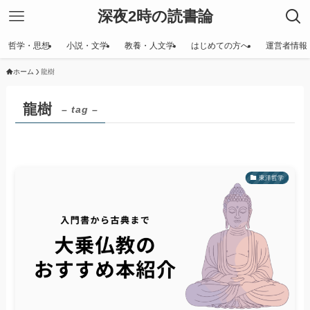
深夜2時の読書論
哲学・思想
小説・文学
教養・人文学
はじめての方へ
運営者情報
ホーム
龍樹
龍樹
– tag –
東洋哲学