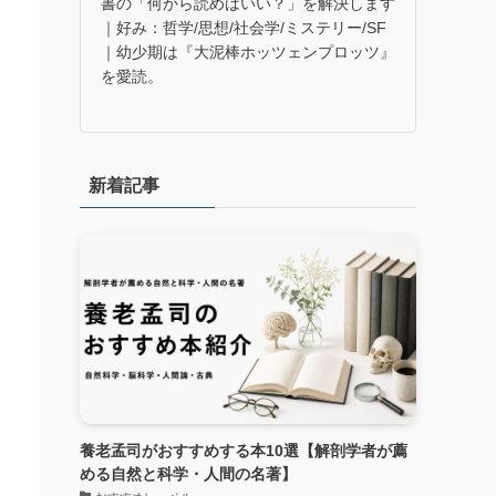
書の「何から読めばいい？」を解決します
｜好み：哲学/思想/社会学/ミステリー/SF
｜幼少期は『大泥棒ホッツェンプロッツ』
を愛読。
新着記事
養老孟司がおすすめする本10選【解剖学者が薦
める自然と科学・人間の名著】