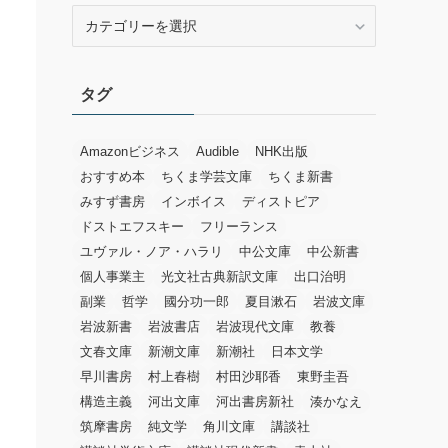
カ
テ
ゴ
リ
タグ
ー
Amazonビジネス
Audible
NHK出版
おすすめ本
ちくま学芸文庫
ちくま新書
みすず書房
インボイス
ディストピア
ドストエフスキー
フリーランス
ユヴァル・ノア・ハラリ
中公文庫
中公新書
個人事業主
光文社古典新訳文庫
出口治明
副業
哲学
國分功一郎
夏目漱石
岩波文庫
岩波新書
岩波書店
岩波現代文庫
教養
文春文庫
新潮文庫
新潮社
日本文学
早川書房
村上春樹
村田沙耶香
東野圭吾
構造主義
河出文庫
河出書房新社
湊かなえ
筑摩書房
純文学
角川文庫
講談社