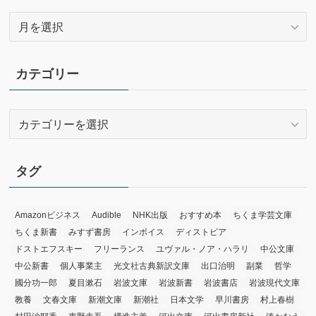
ア
ー
カ
イ
カテゴリー
ブ
カ
テ
ゴ
リ
タグ
ー
Amazonビジネス
Audible
NHK出版
おすすめ本
ちくま学芸文庫
ちくま新書
みすず書房
インボイス
ディストピア
ドストエフスキー
フリーランス
ユヴァル・ノア・ハラリ
中公文庫
中公新書
個人事業主
光文社古典新訳文庫
出口治明
副業
哲学
國分功一郎
夏目漱石
岩波文庫
岩波新書
岩波書店
岩波現代文庫
教養
文春文庫
新潮文庫
新潮社
日本文学
早川書房
村上春樹