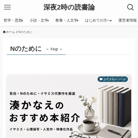
深夜2時の読書論
哲学・思想
小説・文学
教養・人文学
はじめての方へ
運営者情報
ホーム
Nのために
Nのために
– tag –
おすすめレーベル