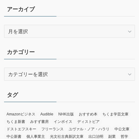
アーカイブ
ア
ー
カ
イ
カテゴリー
ブ
カ
テ
ゴ
リ
タグ
ー
Amazonビジネス
Audible
NHK出版
おすすめ本
ちくま学芸文庫
ちくま新書
みすず書房
インボイス
ディストピア
ドストエフスキー
フリーランス
ユヴァル・ノア・ハラリ
中公文庫
中公新書
個人事業主
光文社古典新訳文庫
出口治明
副業
哲学