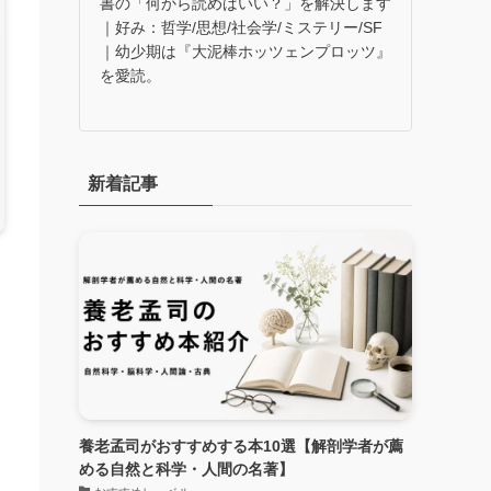
書の「何から読めばいい？」を解決します
｜好み：哲学/思想/社会学/ミステリー/SF
｜幼少期は『大泥棒ホッツェンプロッツ』
を愛読。
新着記事
養老孟司がおすすめする本10選【解剖学者が薦
める自然と科学・人間の名著】