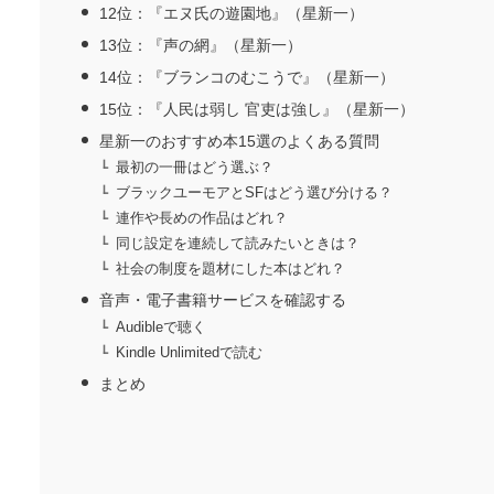
12位：『エヌ氏の遊園地』（星新一）
13位：『声の網』（星新一）
14位：『ブランコのむこうで』（星新一）
15位：『人民は弱し 官吏は強し』（星新一）
星新一のおすすめ本15選のよくある質問
最初の一冊はどう選ぶ？
ブラックユーモアとSFはどう選び分ける？
連作や長めの作品はどれ？
同じ設定を連続して読みたいときは？
社会の制度を題材にした本はどれ？
音声・電子書籍サービスを確認する
Audibleで聴く
Kindle Unlimitedで読む
まとめ