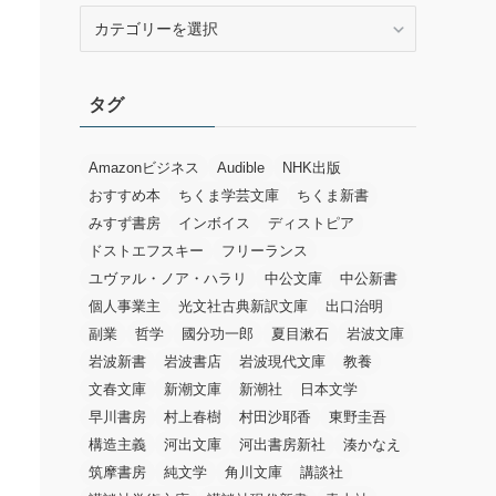
カ
テ
ゴ
リ
タグ
ー
Amazonビジネス
Audible
NHK出版
おすすめ本
ちくま学芸文庫
ちくま新書
みすず書房
インボイス
ディストピア
ドストエフスキー
フリーランス
ユヴァル・ノア・ハラリ
中公文庫
中公新書
個人事業主
光文社古典新訳文庫
出口治明
副業
哲学
國分功一郎
夏目漱石
岩波文庫
岩波新書
岩波書店
岩波現代文庫
教養
文春文庫
新潮文庫
新潮社
日本文学
早川書房
村上春樹
村田沙耶香
東野圭吾
構造主義
河出文庫
河出書房新社
湊かなえ
筑摩書房
純文学
角川文庫
講談社