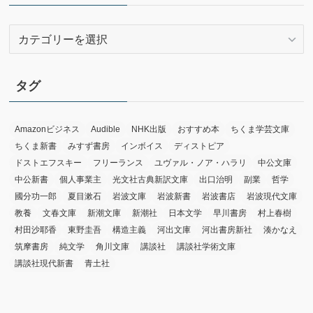
ブ
カ
テ
ゴ
リ
タグ
ー
Amazonビジネス
Audible
NHK出版
おすすめ本
ちくま学芸文庫
ちくま新書
みすず書房
インボイス
ディストピア
ドストエフスキー
フリーランス
ユヴァル・ノア・ハラリ
中公文庫
中公新書
個人事業主
光文社古典新訳文庫
出口治明
副業
哲学
國分功一郎
夏目漱石
岩波文庫
岩波新書
岩波書店
岩波現代文庫
教養
文春文庫
新潮文庫
新潮社
日本文学
早川書房
村上春樹
村田沙耶香
東野圭吾
構造主義
河出文庫
河出書房新社
湊かなえ
筑摩書房
純文学
角川文庫
講談社
講談社学術文庫
講談社現代新書
青土社