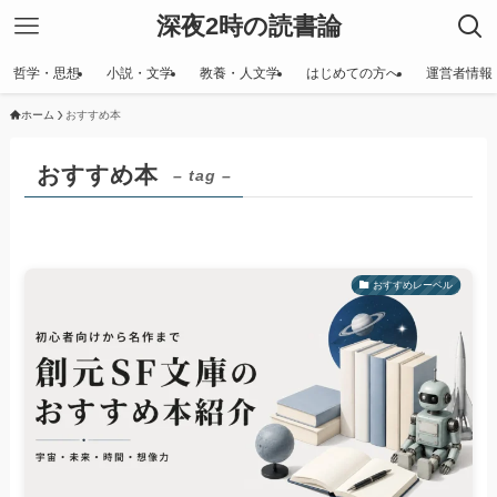
深夜2時の読書論
哲学・思想
小説・文学
教養・人文学
はじめての方へ
運営者情報
ホーム
おすすめ本
おすすめ本
– tag –
おすすめレーベル