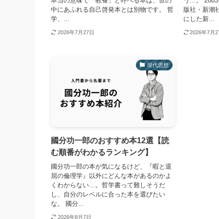
本当の意味で「教養」と呼べる本は、世の
う…。 20
中にあふれる自己啓発本とは別物です。 哲
版社・新潮
学、...
にした新...
2026年7月27日
2026年7月
現代思想
國分功一郎のおすすめ本12選【読
む順番がわかるランキング】
國分功一郎の本が気になるけど、『暇と退
屈の倫理学』以外にどんな本があるのかよ
くわからない…。哲学書って難しそうだ
し、自分のレベルに合った本を選びたい
な。 國分...
2026年8月7日