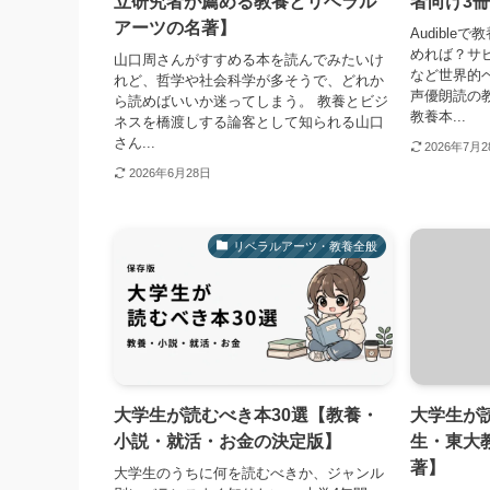
立研究者が薦める教養とリベラル
者向け3
アーツの名著】
Audibl
めれば？サピ
山口周さんがすすめる本を読んでみたいけ
など世界的
れど、哲学や社会科学が多そうで、どれか
声優朗読の教
ら読めばいいか迷ってしまう。 教養とビジ
教養本...
ネスを橋渡しする論客として知られる山口
さん...
2026年7月
2026年6月28日
リベラルアーツ・教養全般
大学生が読むべき本30選【教養・
大学生が
小説・就活・お金の決定版】
生・東大
著】
大学生のうちに何を読むべきか、ジャンル