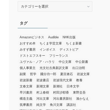
カ
テ
ゴ
リ
タグ
ー
Amazonビジネス
Audible
NHK出版
おすすめ本
ちくま学芸文庫
ちくま新書
みすず書房
インボイス
ディストピア
ドストエフスキー
フリーランス
ユヴァル・ノア・ハラリ
中公文庫
中公新書
個人事業主
光文社古典新訳文庫
出口治明
副業
哲学
國分功一郎
夏目漱石
岩波文庫
岩波新書
岩波書店
岩波現代文庫
教養
文春文庫
新潮文庫
新潮社
日本文学
早川書房
村上春樹
村田沙耶香
東野圭吾
構造主義
河出文庫
河出書房新社
湊かなえ
筑摩書房
純文学
角川文庫
講談社