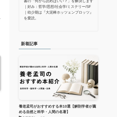
書の「何から読めばいい？」を解決します
｜好み：哲学/思想/社会学/ミステリー/SF
｜幼少期は『大泥棒ホッツェンプロッツ』
作
を愛読。
け
新着記事
マ
】
養老孟司がおすすめする本10選【解剖学者が薦
める自然と科学・人間の名著】