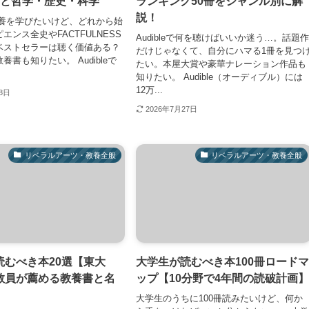
冊と哲学・歴史・科学
ランキング50冊をジャンル別に解
説！
eで教養を学びたいけど、どれから始
エンス全史やFACTFULNESS
Audibleで何を聴けばいいか迷う…。話題
ベストセラーは聴く価値ある？
だけじゃなくて、自分にハマる1冊を見つ
養書も知りたい。 Audibleで
たい。本屋大賞や豪華ナレーション作品も
知りたい。 Audible（オーディブル）には
12万...
28日
2026年7月27日
リベラルアーツ・教養全般
リベラルアーツ・教養全般
読むべき本20選【東大
大学生が読むべき本100冊ロード
教員が薦める教養書と名
ップ【10分野で4年間の読破計画
大学生のうちに100冊読みたいけど、何か