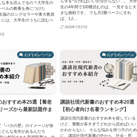
ら手をつければいいか分からない…。 大
んな本を読んでるの？大学生の
生の4年間で100冊読むのは、一見すると大
レベルの教養を身につけた
きな挑戦です。 でも月2冊ペースにすれ
大生協のロングセラーや東大教員
ば、1人...
トには、大学生のうちに読むべ
2026年7月27日
27日
おすすめレーベル
おすすめレーベル
のおすすめ本25選【養老
講談社現代新書のおすすめ本20選
シリーズから最新話題作ま
【初心者向け名著ランキング】
講談社現代新書のおすすめ本を探している
けど、冊数が多すぎてどれから読めばいい
て『バカの壁』のイメージが強
かわからない。 そんな悩みを持つ方のた
にどんな名作があるんだろ
に、講談社現代新書の中から、社会・哲