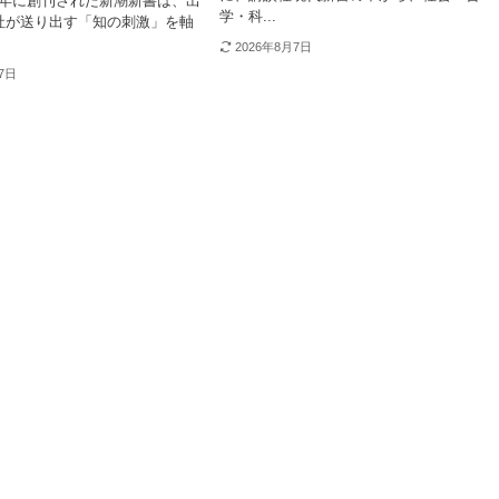
03年に創刊された新潮新書は、出
学・科...
社が送り出す「知の刺激」を軸
2026年8月7日
27日