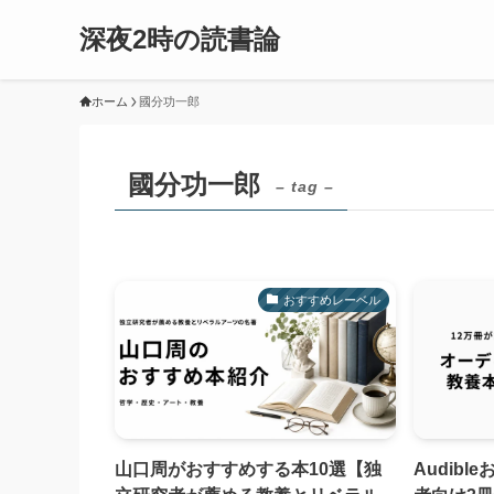
深夜2時の読書論
ホーム
國分功一郎
國分功一郎
– tag –
おすすめレーベル
山口周がおすすめする本10選【独
Audib