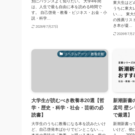
別にバランスよく知りたい。 大学4年間
東大生はど
は、人生で最も自由に本を読める時間で
うちに東大
す。 自己啓発・教養・ビジネス・お金・小
い…。 東
説・科学...
の推薦リス
き本が凝...
2026年7月27日
2026年7月
リベラルアーツ・教養全般
大学生が読むべき教養本20選【哲
新潮新書
学・歴史・科学・社会・芸術の必
孟司 壁
読書】
で厳選】
大学生のうちに教養になる本を読みたいけ
新潮新書っ
ど、自己啓発本ばかりでピンとこない…。
いけど、他