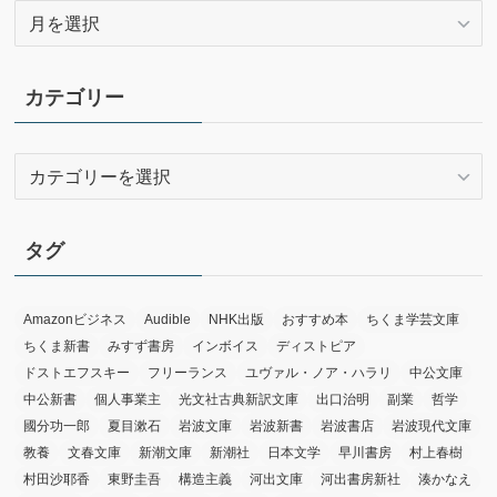
ア
ー
カ
イ
カテゴリー
ブ
カ
テ
ゴ
リ
タグ
ー
Amazonビジネス
Audible
NHK出版
おすすめ本
ちくま学芸文庫
ちくま新書
みすず書房
インボイス
ディストピア
ドストエフスキー
フリーランス
ユヴァル・ノア・ハラリ
中公文庫
中公新書
個人事業主
光文社古典新訳文庫
出口治明
副業
哲学
國分功一郎
夏目漱石
岩波文庫
岩波新書
岩波書店
岩波現代文庫
教養
文春文庫
新潮文庫
新潮社
日本文学
早川書房
村上春樹
村田沙耶香
東野圭吾
構造主義
河出文庫
河出書房新社
湊かなえ