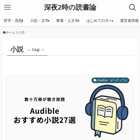
深夜2時の読書論
哲学・思想
小説・文学
教養・人文学
はじめての方へ
運営者情報
ホーム
小説
小説
– tag –
Audible・オーディブル