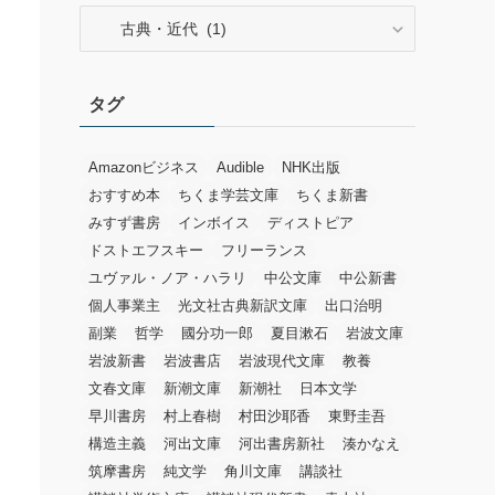
カ
テ
ゴ
リ
タグ
ー
Amazonビジネス
Audible
NHK出版
おすすめ本
ちくま学芸文庫
ちくま新書
みすず書房
インボイス
ディストピア
ドストエフスキー
フリーランス
ユヴァル・ノア・ハラリ
中公文庫
中公新書
個人事業主
光文社古典新訳文庫
出口治明
副業
哲学
國分功一郎
夏目漱石
岩波文庫
岩波新書
岩波書店
岩波現代文庫
教養
文春文庫
新潮文庫
新潮社
日本文学
早川書房
村上春樹
村田沙耶香
東野圭吾
構造主義
河出文庫
河出書房新社
湊かなえ
筑摩書房
純文学
角川文庫
講談社