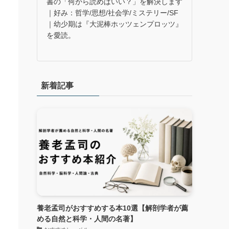
書の「何から読めばいい？」を解決します
｜好み：哲学/思想/社会学/ミステリー/SF
｜幼少期は『大泥棒ホッツェンプロッツ』
を愛読。
新着記事
養老孟司がおすすめする本10選【解剖学者が薦
める自然と科学・人間の名著】