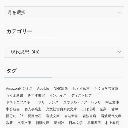
ア
ー
カ
イ
カテゴリー
ブ
カ
テ
ゴ
リ
タグ
ー
Amazonビジネス
Audible
NHK出版
おすすめ本
ちくま学芸文庫
ちくま新書
みすず書房
インボイス
ディストピア
ドストエフスキー
フリーランス
ユヴァル・ノア・ハラリ
中公文庫
中公新書
個人事業主
光文社古典新訳文庫
出口治明
副業
哲学
國分功一郎
夏目漱石
岩波文庫
岩波新書
岩波書店
岩波現代文庫
教養
文春文庫
新潮文庫
新潮社
日本文学
早川書房
村上春樹