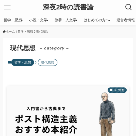
深夜2時の読書論
哲学・思想
小説・文学
教養・人文学
はじめての方へ
運営者情報
ホーム
哲学・思想
現代思想
現代思想
– category –
哲学・思想
現代思想
現代思想