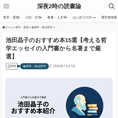
深夜2時の読書論
哲学・思想
小説・文学
教養・人文学
はじめての方へ
運営者情報
ホーム
哲学・思想
倫理学・政治哲学
池田晶子のおすすめ本15選【考える哲
学エッセイの入門書から名著まで厳
選】
PR
2026年7月27日
倫理学・政治哲学