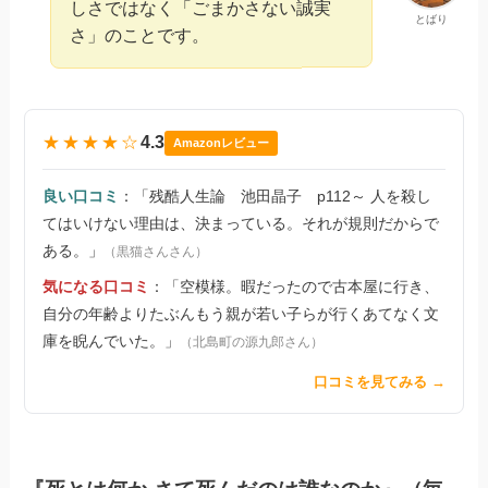
しさではなく「ごまかさない誠実
とばり
さ」のことです。
★★★★☆
4.3
Amazonレビュー
良い口コミ
：「残酷人生論 池田晶子 p112～ 人を殺し
てはいけない理由は、決まっている。それが規則だからで
ある。」
（黒猫さんさん）
気になる口コミ
：「空模様。暇だったので古本屋に行き、
自分の年齢よりたぶんもう親が若い子らが行くあてなく文
庫を睨んでいた。」
（北島町の源九郎さん）
口コミを見てみる →