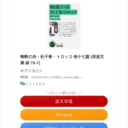
蜘蛛の糸・杜子春・トロッコ 他十七篇 (岩波文
庫 緑 70-7)
著:芥川 龍之介
¥836
（2026/07/08 12:24時点 | Amazon調べ）
口コミを見る
＼ポイント最大11倍！／
楽天市場
Amazon