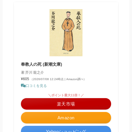
奉教人の死 (新潮文庫)
著:芥川 龍之介
¥605
（2026/07/08 12:24時点 | Amazon調べ）
口コミを見る
＼ポイント最大11倍！／
楽天市場
Amazon
Yahooショッピング