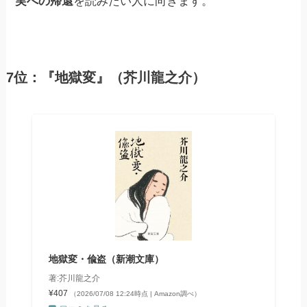
実への帰還
を読みたい人に向きます。
7位：『地獄変』（芥川龍之介）
地獄変・偸盗（新潮文庫）
著:芥川龍之介
¥407
（2026/07/08 12:24時点 | Amazon調べ）