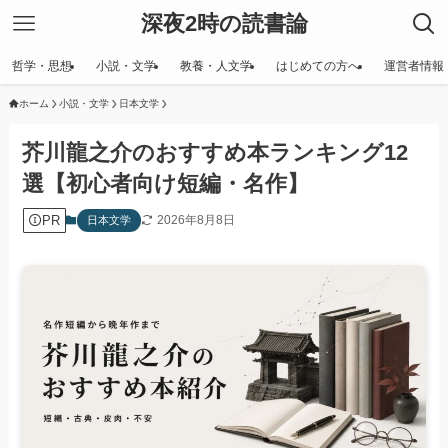
深夜2時の読書論
哲学・思想
小説・文学
教養・人文学
はじめての方へ
運営者情報
ホーム
小説・文学
日本文学
芥川龍之介のおすすめ本ランキング12
選【初心者向け短編・名作】
PR
2026年8月8日
日本文学