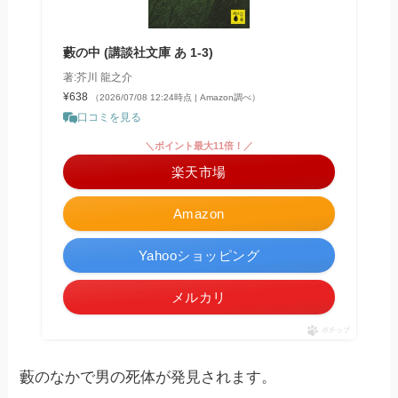
藪の中 (講談社文庫 あ 1-3)
著:芥川 龍之介
¥638
（2026/07/08 12:24時点 | Amazon調べ）
口コミを見る
＼ポイント最大11倍！／
楽天市場
Amazon
Yahooショッピング
メルカリ
ポチップ
藪のなかで男の死体が発見されます。