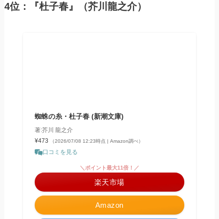
4位：『杜子春』（芥川龍之介）
蜘蛛の糸・杜子春 (新潮文庫)
著:芥川 龍之介
¥473
（2026/07/08 12:23時点 | Amazon調べ）
口コミを見る
＼ポイント最大11倍！／
楽天市場
Amazon