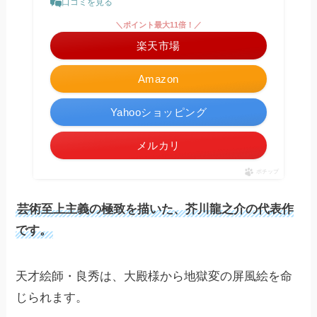
口コミを見る
＼ポイント最大11倍！／
楽天市場
Amazon
Yahooショッピング
メルカリ
ポチップ
芸術至上主義の極致を描いた、芥川龍之介の代表作
です。
天才絵師・良秀は、大殿様から地獄変の屏風絵を命
じられます。