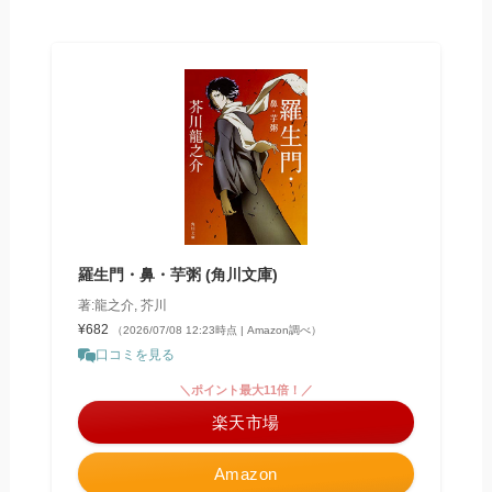
羅生門・鼻・芋粥 (角川文庫)
著:龍之介, 芥川
¥682
（2026/07/08 12:23時点 | Amazon調べ）
口コミを見る
＼ポイント最大11倍！／
楽天市場
Amazon