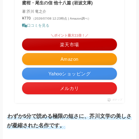
蜜柑・尾生の信 他十八篇 (岩波文庫)
著:芥川 竜之介
¥770
（2026/07/08 12:23時点 | Amazon調べ）
口コミを見る
＼ポイント最大11倍！／
楽天市場
Amazon
Yahooショッピング
メルカリ
ポチップ
わずか5分で読める極限の短さに、芥川文学の美しさ
が凝縮された名作です。