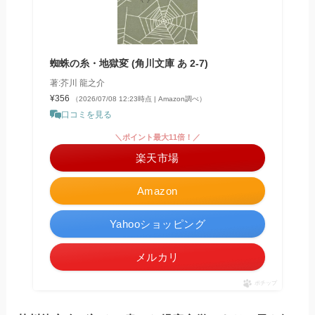
蜘蛛の糸・地獄変 (角川文庫 あ 2-7)
著:芥川 龍之介
¥356
（2026/07/08 12:23時点 | Amazon調べ）
口コミを見る
＼ポイント最大11倍！／
楽天市場
Amazon
Yahooショッピング
メルカリ
ポチップ