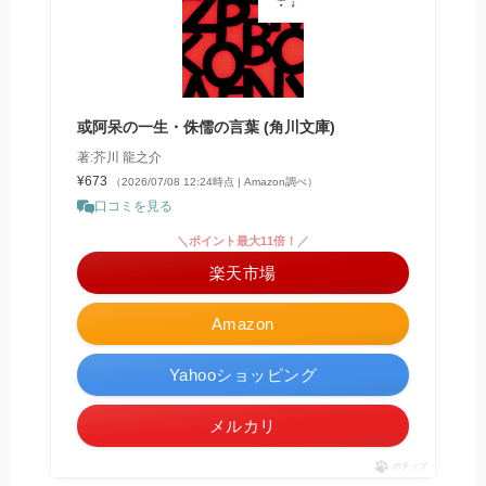
或阿呆の一生・侏儒の言葉 (角川文庫)
著:芥川 龍之介
¥673
（2026/07/08 12:24時点 | Amazon調べ）
口コミを見る
＼ポイント最大11倍！／
楽天市場
Amazon
Yahooショッピング
メルカリ
ポチップ