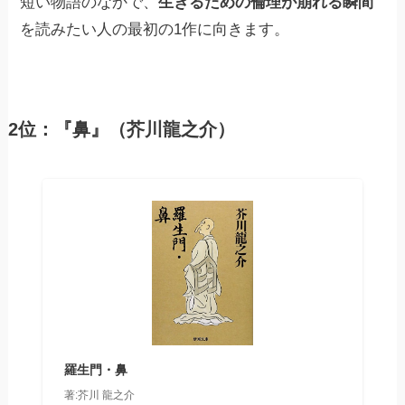
短い物語のなかで、
生きるための倫理が崩れる瞬間
を読みたい人の最初の1作に向きます。
2位：『鼻』（芥川龍之介）
羅生門・鼻
著:芥川 龍之介