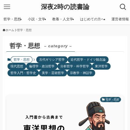
深夜2時の読書論
哲学・思想
小説・文学
教養・人文学
はじめての方へ
運営者情報
ホーム
哲学・思想
哲学・思想
– category –
哲学・思想
古代ギリシア哲学
近代哲学・ドイツ観念論
現代思想
倫理学・政治哲学
分析哲学・科学哲学
東洋哲学
哲学入門・哲学史
美学・芸術哲学
宗教学・神話学
哲学・思想