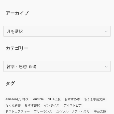
アーカイブ
ア
ー
カ
イ
カテゴリー
ブ
カ
テ
ゴ
リ
タグ
ー
Amazonビジネス
Audible
NHK出版
おすすめ本
ちくま学芸文庫
ちくま新書
みすず書房
インボイス
ディストピア
ドストエフスキー
フリーランス
ユヴァル・ノア・ハラリ
中公文庫