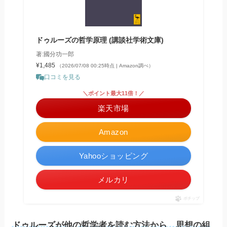
ドゥルーズの哲学原理 (講談社学術文庫)
著:國分功一郎
¥1,485
（2026/07/08 00:25時点 | Amazon調べ）
口コミを見る
＼ポイント最大11倍！／
楽天市場
Amazon
Yahooショッピング
メルカリ
ポチップ
ドゥルーズが他の哲学者を読む方法から、思想の組