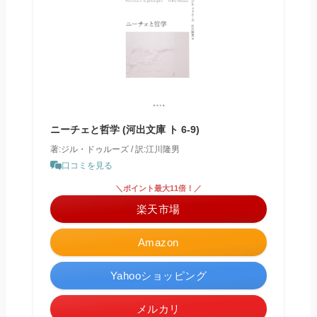
ニーチェと哲学 (河出文庫 ト 6-9)
著:ジル・ドゥルーズ / 訳:江川隆男
口コミを見る
＼ポイント最大11倍！／
楽天市場
Amazon
Yahooショッピング
メルカリ