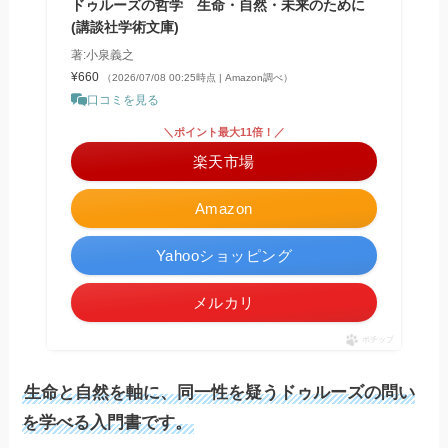
ドゥルーズの哲学 生命・自然・未来のために
(講談社学術文庫)
著:小泉義之
¥660
（2026/07/08 00:25時点 | Amazon調べ）
口コミを見る
＼ポイント最大11倍！／
楽天市場
Amazon
Yahooショッピング
メルカリ
ポチップ
生命と自然を軸に、同一性を疑うドゥルーズの問い
を学べる入門書です。