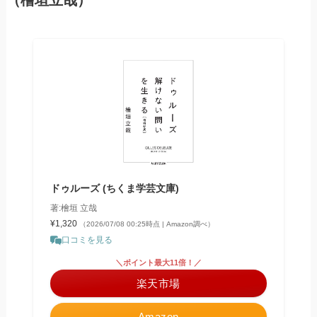
（檜垣立哉）
ドゥルーズ (ちくま学芸文庫)
著:檜垣 立哉
¥1,320
（2026/07/08 00:25時点 | Amazon調べ）
口コミを見る
＼ポイント最大11倍！／
楽天市場
Amazon