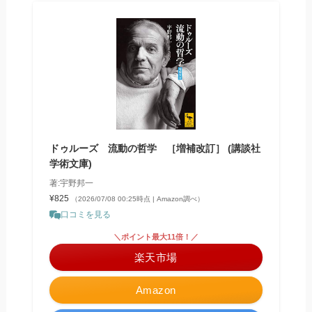
ドゥルーズ 流動の哲学 ［増補改訂］ (講談社
学術文庫)
著:宇野邦一
¥825
（2026/07/08 00:25時点 | Amazon調べ）
口コミを見る
＼ポイント最大11倍！／
楽天市場
Amazon