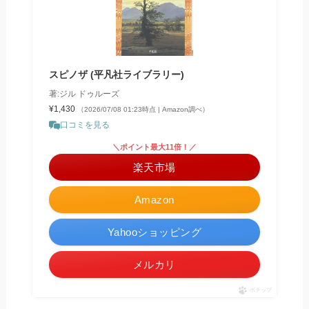
スピノザ (平凡社ライブラリー)
著:ジル ドゥルーズ
¥1,430
（2026/07/08 01:23時点 | Amazon調べ）
口コミを見る
＼ポイント最大11倍！／
楽天市場
Amazon
Yahooショッピング
メルカリ
ポチップ