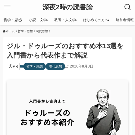
深夜2時の読書論
哲学・思想
小説・文学
教養・人文学
はじめての方へ
運営者情報
ホーム
哲学・思想
現代思想
ジル・ドゥルーズのおすすめ本13選を
入門書から代表作まで解説
PR
2026年8月3日
哲学・思想
現代思想