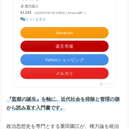
著:重田園江
¥1,034
（2026/07/08 00:24時点 | Amazon調べ）
口コミを見る
Amazon
楽天市場
Yahooショッピング
メルカリ
ポチップ
『監獄の誕生』を軸に、近代社会を排除と管理の側
から読み直す入門書です。
政治思想史を専門とする重田園江が、権力論を統治