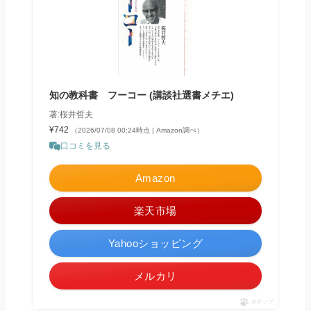
知の教科書 フーコー (講談社選書メチエ)
著:桜井哲夫
¥742
（2026/07/08 00:24時点 | Amazon調べ）
口コミを見る
Amazon
楽天市場
Yahooショッピング
メルカリ
ポチップ