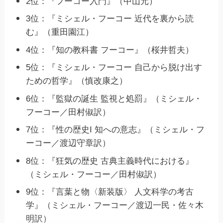
2位：『フーコー入門』（中山元）
3位：『ミシェル・フーコー 近代を裏から読
む』（重田園江）
4位：『知の教科書 フーコー』（桜井哲夫）
5位：『ミシェル・フーコー 自己から脱け出す
ための哲学』（慎改康之）
6位：『監獄の誕生 監視と処罰』（ミシェル・
フーコー／田村俶訳）
7位：『性の歴史I 知への意志』（ミシェル・フ
ーコー／渡辺守章訳）
8位：『狂気の歴史 古典主義時代における』
（ミシェル・フーコー／田村俶訳）
9位：『言葉と物〈新装版〉 人文科学の考古
学』（ミシェル・フーコー／渡辺一民・佐々木
明訳）