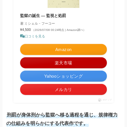
監獄の誕生 ― 監視と処罰
著:ミシェル・フーコー
¥4,500
（2026/07/08 00:24時点 | Amazon調べ）
口コミを見る
Amazon
楽天市場
Yahooショッピング
メルカリ
ポチップ
刑罰が身体刑から監獄へ移る過程を通じ、規律権力
の仕組みを明らかにする代表作です。