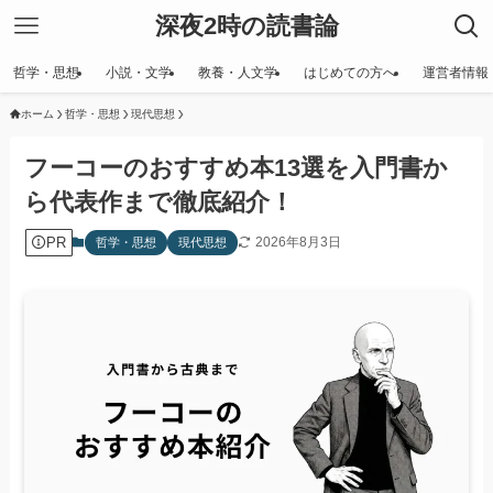
深夜2時の読書論
哲学・思想
小説・文学
教養・人文学
はじめての方へ
運営者情報
ホーム
哲学・思想
現代思想
フーコーのおすすめ本13選を入門書か
ら代表作まで徹底紹介！
PR
2026年8月3日
哲学・思想
現代思想