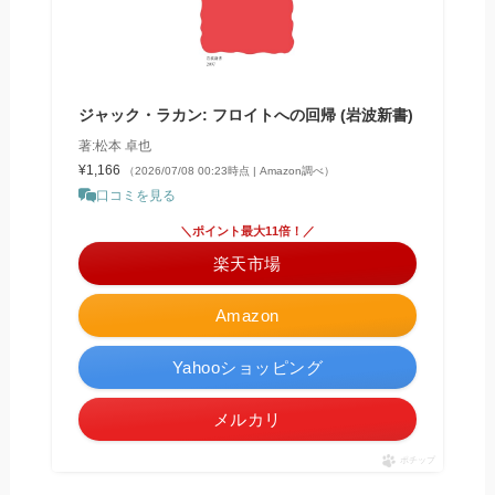
ジャック・ラカン: フロイトへの回帰 (岩波新書)
著:松本 卓也
¥1,166
（2026/07/08 00:23時点 | Amazon調べ）
口コミを見る
＼ポイント最大11倍！／
楽天市場
Amazon
Yahooショッピング
メルカリ
ポチップ