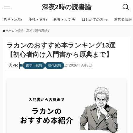
深夜2時の読書論
哲学・思想
小説・文学
教養・人文学
はじめての方へ
運営者情報
ホーム
哲学・思想
現代思想
ラカンのおすすめ本ランキング13選
【初心者向け入門書から原典まで】
PR
2026年8月8日
哲学・思想
現代思想