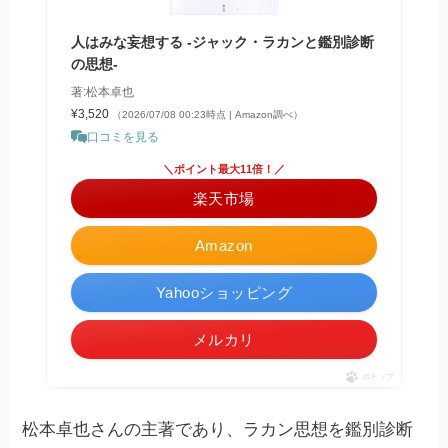
人はみな妄想する -ジャック・ラカンと鑑別診断
の思想-
著:松本卓也
¥3,520
（2026/07/08 00:23時点 | Amazon調べ）
口コミを見る
＼ポイント最大11倍！／
楽天市場
Amazon
Yahooショッピング
メルカリ
ポチップ
松本卓也さんの主著であり、ラカン思想を鑑別診断