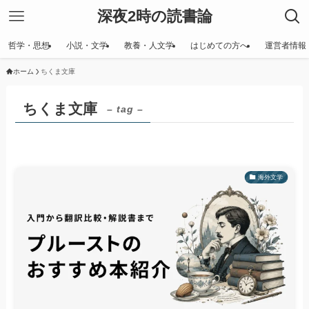
深夜2時の読書論
哲学・思想
小説・文学
教養・人文学
はじめての方へ
運営者情報
ホーム
ちくま文庫
ちくま文庫
– tag –
海外文学