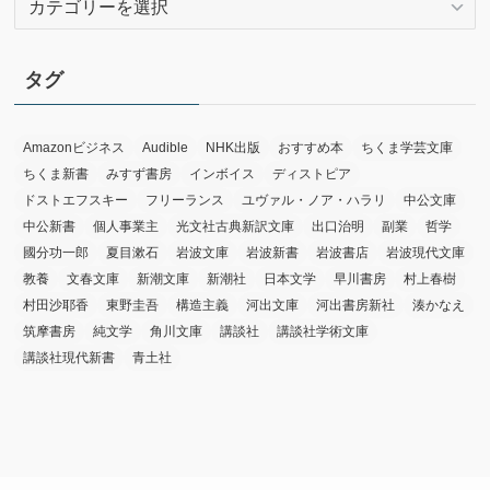
テ
ゴ
リ
タグ
ー
Amazonビジネス
Audible
NHK出版
おすすめ本
ちくま学芸文庫
ちくま新書
みすず書房
インボイス
ディストピア
ドストエフスキー
フリーランス
ユヴァル・ノア・ハラリ
中公文庫
中公新書
個人事業主
光文社古典新訳文庫
出口治明
副業
哲学
國分功一郎
夏目漱石
岩波文庫
岩波新書
岩波書店
岩波現代文庫
教養
文春文庫
新潮文庫
新潮社
日本文学
早川書房
村上春樹
村田沙耶香
東野圭吾
構造主義
河出文庫
河出書房新社
湊かなえ
筑摩書房
純文学
角川文庫
講談社
講談社学術文庫
講談社現代新書
青土社