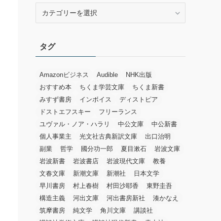
カ
テ
ゴ
リ
タグ
ー
Amazonビジネス
Audible
NHK出版
おすすめ本
ちくま学芸文庫
ちくま新書
みすず書房
インボイス
ディストピア
ドストエフスキー
フリーランス
ユヴァル・ノア・ハラリ
中公文庫
中公新書
個人事業主
光文社古典新訳文庫
出口治明
副業
哲学
國分功一郎
夏目漱石
岩波文庫
岩波新書
岩波書店
岩波現代文庫
教養
文春文庫
新潮文庫
新潮社
日本文学
早川書房
村上春樹
村田沙耶香
東野圭吾
構造主義
河出文庫
河出書房新社
湊かなえ
筑摩書房
純文学
角川文庫
講談社