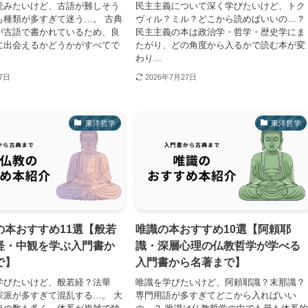
読みたいけど、古語が難しそう
民主主義について深く学びたいけど、トク
も種類が多すぎて迷う…。 古典
ヴィル？ミル？どこから読めばいいの…？
が古語で書かれているため、良
民主主義の本は政治学・哲学・歴史学にま
に出会えるかどうかがすべてで
たがり、どの角度から入るかで読む本が変
わり...
27日
2026年7月27日
東洋哲学
東洋哲学
の本おすすめ11選【般若
唯識の本おすすめ10選【阿頼耶
経・中観を学ぶ入門書か
識・深層心理の仏教哲学が学べる
で】
入門書から名著まで】
学びたいけど、般若経？法華
唯識を学びたいけど、阿頼耶識？末那識？
宗派が多すぎて混乱する…。 大
専門用語が多すぎてどこから入ればいい