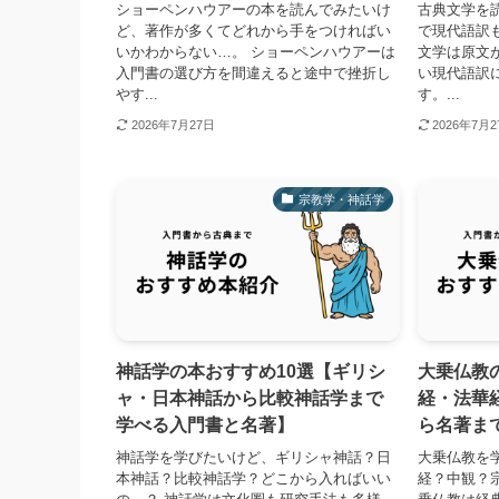
ショーペンハウアーの本を読んでみたいけ
古典文学を
ど、著作が多くてどれから手をつければい
で現代語訳
いかわからない…。 ショーペンハウアーは
文学は原文
入門書の選び方を間違えると途中で挫折し
い現代語訳
やす...
す。...
2026年7月27日
2026年7月
宗教学・神話学
神話学の本おすすめ10選【ギリシ
大乗仏教
ャ・日本神話から比較神話学まで
経・法華
学べる入門書と名著】
ら名著ま
神話学を学びたいけど、ギリシャ神話？日
大乗仏教を
本神話？比較神話学？どこから入ればいい
経？中観？