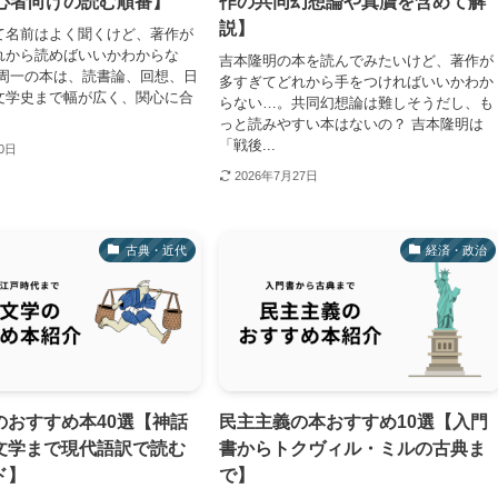
初心者向けの読む順番】
作の共同幻想論や真贋を含めて解
説】
て名前はよく聞くけど、著作が
れから読めばいいかわからな
吉本隆明の本を読んでみたいけど、著作が
藤周一の本は、読書論、回想、日
多すぎてどれから手をつければいいかわか
文学史まで幅が広く、関心に合
らない…。共同幻想論は難しそうだし、も
っと読みやすい本はないの？ 吉本隆明は
「戦後...
30日
2026年7月27日
古典・近代
経済・政治
のおすすめ本40選【神話
民主主義の本おすすめ10選【入門
文学まで現代語訳で読む
書からトクヴィル・ミルの古典ま
ド】
で】