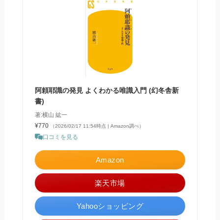
阿頼耶識の発見 よくわかる唯識入門 (幻冬舎新
書)
著:横山 紘一
¥770
（2026/02/17 11:54時点 | Amazon調べ）
口コミを見る
Amazon
楽天市場
Yahooショッピング