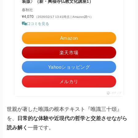
装版〉（新・興福寺仏教文化講座1）
春秋社
¥4,070
（2026/02/17 13:41時点 | Amazon調べ）
口コミを見る
Amazon
楽天市場
Yahooショッピング
メルカリ
ポチップ
世親が著した唯識の根本テキスト『唯識三十頌』
を、
日常的な体験や近現代の哲学と交差させながら
読み解く
一冊です。