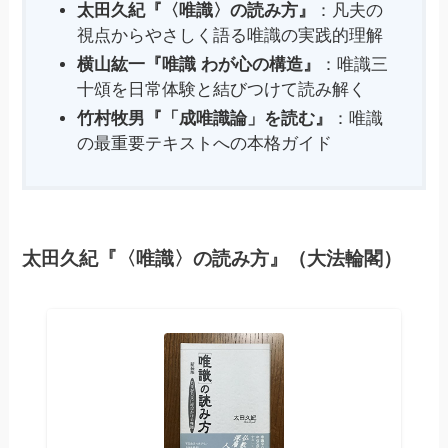
太田久紀『〈唯識〉の読み方』
：凡夫の
視点からやさしく語る唯識の実践的理解
横山紘一『唯識 わが心の構造』
：唯識三
十頌を日常体験と結びつけて読み解く
竹村牧男『「成唯識論」を読む』
：唯識
の最重要テキストへの本格ガイド
太田久紀『〈唯識〉の読み方』（大法輪閣）