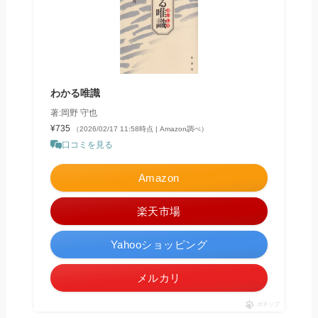
わかる唯識
著:岡野 守也
¥735
（2026/02/17 11:58時点 | Amazon調べ）
口コミを見る
Amazon
楽天市場
Yahooショッピング
メルカリ
ポチップ