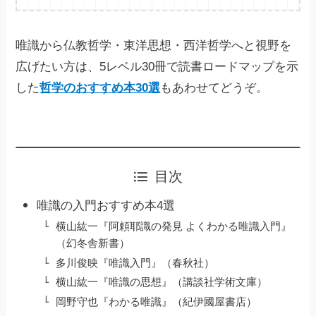
唯識から仏教哲学・東洋思想・西洋哲学へと視野を
広げたい方は、5レベル30冊で読書ロードマップを示
した
哲学のおすすめ本30選
もあわせてどうぞ。
目次
唯識の入門おすすめ本4選
横山紘一『阿頼耶識の発見 よくわかる唯識入門』
（幻冬舎新書）
多川俊映『唯識入門』（春秋社）
横山紘一『唯識の思想』（講談社学術文庫）
岡野守也『わかる唯識』（紀伊國屋書店）