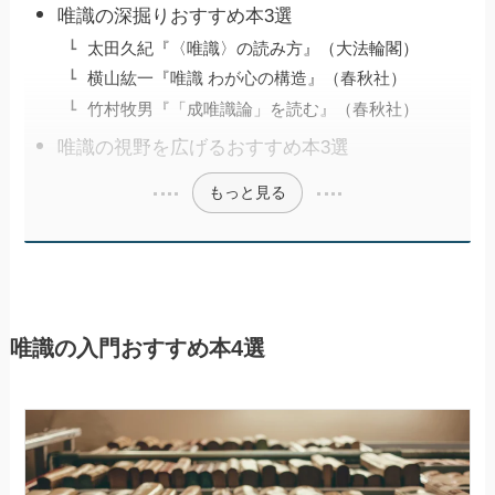
唯識の深掘りおすすめ本3選
太田久紀『〈唯識〉の読み方』（大法輪閣）
横山紘一『唯識 わが心の構造』（春秋社）
竹村牧男『「成唯識論」を読む』（春秋社）
唯識の視野を広げるおすすめ本3選
もっと見る
唯識の入門おすすめ本4選