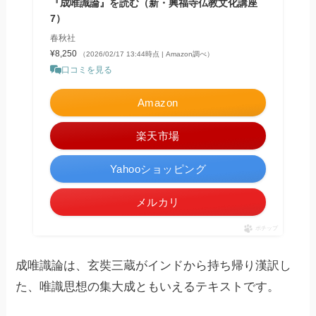
『成唯識論』を読む（新・興福寺仏教文化講座
7）
春秋社
¥8,250
（2026/02/17 13:44時点 | Amazon調べ）
口コミを見る
Amazon
楽天市場
Yahooショッピング
メルカリ
ポチップ
成唯識論は、玄奘三蔵がインドから持ち帰り漢訳し
た、唯識思想の集大成ともいえるテキストです。