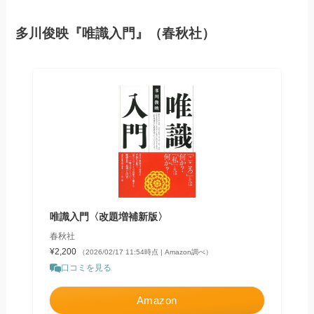
多川俊映『唯識入門』（春秋社）
唯識入門〈改題増補新版〉
春秋社
¥2,200
（2026/02/17 11:54時点 | Amazon調べ）
口コミを見る
Amazon