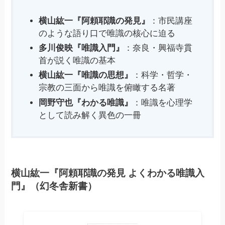
横山紘一『阿頼耶識の発見』
：市民講座
のような語り口で唯識の核心に迫る
多川俊映『唯識入門』
：奈良・興福寺貫
首が説く唯識の基本
横山紘一『唯識の思想』
：科学・哲学・
宗教の三面から唯識を俯瞰する名著
岡野守也『わかる唯識』
：唯識を心理学
として読み解く異色の一冊
横山紘一『阿頼耶識の発見 よくわかる唯識入
門』（幻冬舎新書）