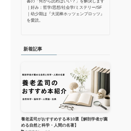
書の「何から読めばいい？」を解決します
｜好み：哲学/思想/社会学/ミステリー/SF
｜幼少期は『大泥棒ホッツェンプロッツ』
を愛読。
は
新着記事
養老孟司がおすすめする本10選【解剖学者が薦
める自然と科学・人間の名著】