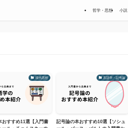
哲学・思想
小説
現代思想
言語学・記号論
本おすすめ11選【入門書
記号論の本おすすめ10選【ソシュ