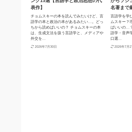
ング15選【言語学と政治思想の代
からソシ
表作】
名著まで
チョムスキーの本を読んでみたいけど、言
言語学を学
語学の本と政治の本があるみたい…。どっ
ムスキー？
ちから読めばいいの？ チョムスキーの本
ばいいの…
は、生成文法を扱う言語学と、メディアや
語学・音声
外交を...
口選...
2026年7月30日
2026年7月