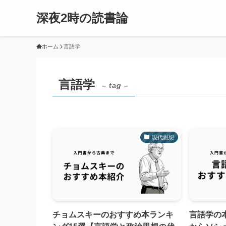
深夜2時の読書論
ホーム
言語学
言語学
– tag –
現代思想
チョムスキーのおすすめ本ランキ
言語学の