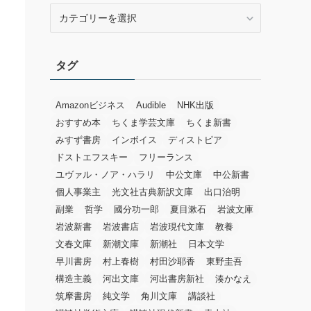
カ
テ
ゴ
リ
タグ
ー
Amazonビジネス
Audible
NHK出版
おすすめ本
ちくま学芸文庫
ちくま新書
みすず書房
インボイス
ディストピア
ドストエフスキー
フリーランス
ユヴァル・ノア・ハラリ
中公文庫
中公新書
個人事業主
光文社古典新訳文庫
出口治明
副業
哲学
國分功一郎
夏目漱石
岩波文庫
岩波新書
岩波書店
岩波現代文庫
教養
文春文庫
新潮文庫
新潮社
日本文学
早川書房
村上春樹
村田沙耶香
東野圭吾
構造主義
河出文庫
河出書房新社
湊かなえ
筑摩書房
純文学
角川文庫
講談社