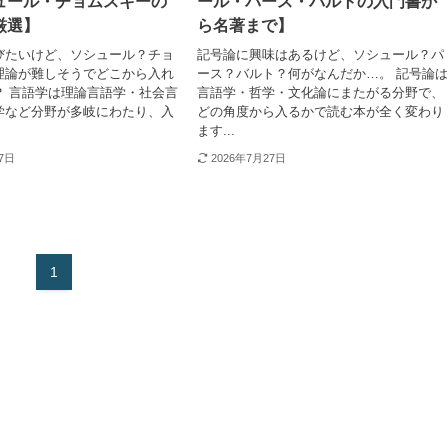
ュール・チョムスキーの
ール・パース・バルトの入門書か
厳選】
ら名著まで】
びたいけど、ソシュール？チョ
記号論に興味はあるけど、ソシュール？パ
理論が難しそうでどこから入れ
ース？バルト？何がなんだか…。 記号論
？ 言語学は理論言語学・社会言
言語学・哲学・文化論にまたがる分野で、
学など分野が多岐にわたり、入
どの角度から入るかで読む本が全く変わり
ます...
27日
2026年7月27日
1