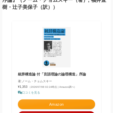
序論』（ノーム・チョムスキー（著）, 福井直
樹・辻子美保子（訳））
統辞構造論 付「言語理論の論理構造」序論
著:ノーム・チョムスキー
¥1,353
（2026/07/08 02:24時点 | Amazon調べ）
口コミを見る
Amazon