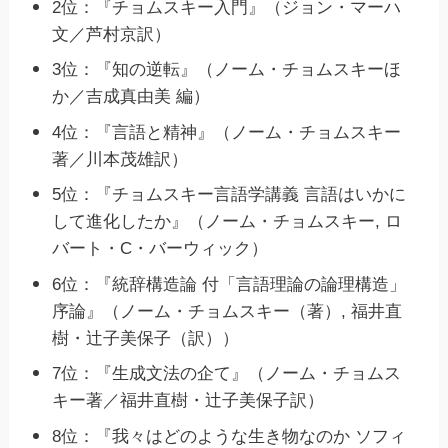
2位：『チョムスキー入門』（ジョン・マーハ
文／芦村京訳）
3位：『知の逆転』（ノーム・チョムスキーほ
か／吉成真由美 編）
4位：『言語と精神』（ノーム・チョムスキー
著／川本茂雄訳）
5位：『チョムスキー言語学講義 言語はいかに
して進化したか』（ノーム・チョムスキー, ロ
バート・C・バーウィック）
6位：『統辞構造論 付「言語理論の論理構造」
序論』（ノーム・チョムスキー（著）, 福井直
樹・辻子美保子（訳））
7位：『生成文法の企て』（ノーム・チョムス
キー著／福井直樹・辻子美保子訳）
8位：『我々はどのような生き物なのか ソフィ