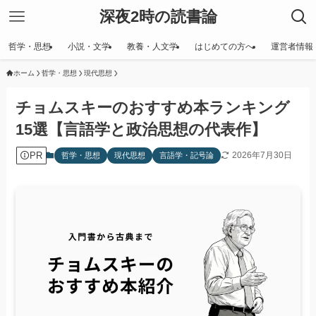
深夜2時の読書論
哲学・思想
小説・文学
教養・人文学
はじめての方へ
運営者情報
ホーム
哲学・思想
現代思想
チョムスキーのおすすめ本ランキング
15選【言語学と政治思想の代表作】
PR
2026年7月30日
哲学・思想
現代思想
言語学・記号論