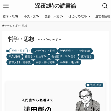
深夜2時の読書論
哲学・思想
小説・文学
教養・人文学
はじめての方へ
運営者情報
ホーム
哲学・思想
哲学・思想
– category –
哲学・思想
古代ギリシア哲学
近代哲学・ドイツ観念論
現代思想
倫理学・政治哲学
分析哲学・科学哲学
東洋哲学
哲学入門・哲学史
美学・芸術哲学
宗教学・神話学
哲学・思想