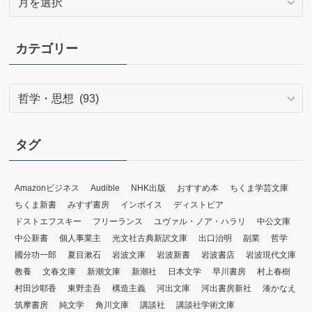
ー
カ
イ
カテゴリー
ブ
カ
テ
ゴ
リ
タグ
ー
Amazonビジネス
Audible
NHK出版
おすすめ本
ちくま学芸文庫
ちくま新書
みすず書房
インボイス
ディストピア
ドストエフスキー
フリーランス
ユヴァル・ノア・ハラリ
中公文庫
中公新書
個人事業主
光文社古典新訳文庫
出口治明
副業
哲学
國分功一郎
夏目漱石
岩波文庫
岩波新書
岩波書店
岩波現代文庫
教養
文春文庫
新潮文庫
新潮社
日本文学
早川書房
村上春樹
村田沙耶香
東野圭吾
構造主義
河出文庫
河出書房新社
湊かなえ
筑摩書房
純文学
角川文庫
講談社
講談社学術文庫