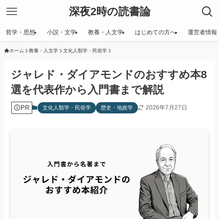
深夜2時の読書論
哲学・思想
小説・文学
教養・人文学
はじめての方へ
運営者情報
ホーム
教養・人文学
文化人類学・民俗学
ジャレド・ダイアモンドのおすすめ本8
選を代表作から入門書まで解説
PR
2026年7月27日
文化人類学・民俗学
歴史・地政学