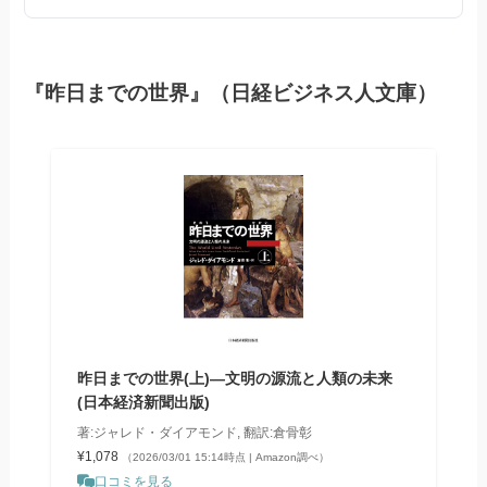
『昨日までの世界』（日経ビジネス人文庫）
昨日までの世界(上)―文明の源流と人類の未来
(日本経済新聞出版)
著:ジャレド・ダイアモンド, 翻訳:倉骨彰
¥1,078
（2026/03/01 15:14時点 | Amazon調べ）
口コミを見る