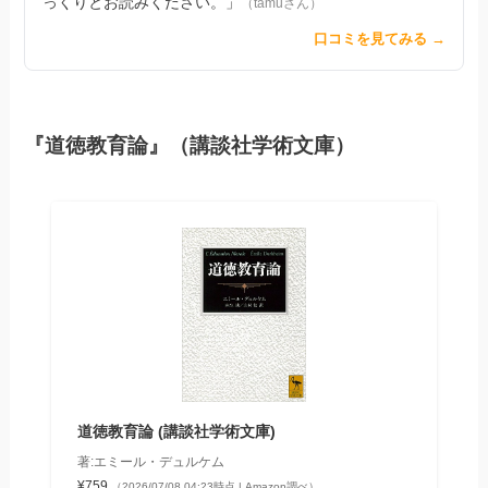
っくりとお読みください。」
（tamuさん）
口コミを見てみる →
『道徳教育論』（講談社学術文庫）
道徳教育論 (講談社学術文庫)
著:エミール・デュルケム
¥759
（2026/07/08 04:23時点 | Amazon調べ）