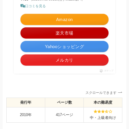
口コミを見る
Amazon
楽天市場
Yahooショッピング
メルカリ
ポチップ
スクロールできます
発行年
ページ数
本の難易度
2010年
417ページ
中・上級者向け