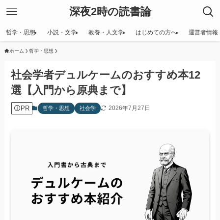
深夜2時の読書論
哲学・思想
小説・文学
教養・人文学
はじめての方へ
運営者情報
ホーム
哲学・思想
社会学者デュルケームのおすすめ本12
選【入門から原典まで】
PR
2026年7月27日
哲学・思想
社会学