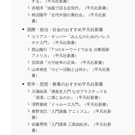
する』（平凡社新書）
赤嶺淳『油脂で語る近現代』（平凡社新書）
柿沼陽平『古代中国の裏社会』（平凡社新
書）
国際・政治・社会のおすすめ平凡社新書
エリアス・サンバー『みんなのためのパレス
チナ入門』（平凡社新書）
西山隆行『7つのキーワードでみる 分断国家
アメリカ』（平凡社新書）
宮田律『ガザ紛争の正体』（平凡社新書）
山本雄史『ロビー活動とは何か』（平凡社新
書）
哲学・思想・教養のおすすめ平凡社新書
川瀬由高『感覚史入門 なぜプラスチックを
「清潔」に感じるのか』（平凡社新書）
澤野雅樹『ドゥルーズ入門』（平凡社新書）
奥野克巳『入門講義 アニミズム』（平凡社新
書）
佐藤秀明『入門講座 三島由紀夫』（平凡社新
書）