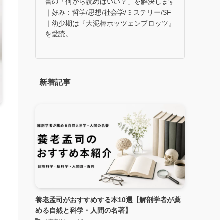
書の「何から読めばいい？」を解決します
｜好み：哲学/思想/社会学/ミステリー/SF
｜幼少期は『大泥棒ホッツェンプロッツ』
を愛読。
新着記事
養老孟司がおすすめする本10選【解剖学者が薦
める自然と科学・人間の名著】