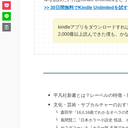
>> 30日間無料でKindle Unlimitedを試す
kindleアプリをダウンロード
2,000冊以上読んできた僕も、
平凡社新書とは？レーベルの特徴・
文化・芸術・サブカルチャーのおす
森田学『16人16曲でわかるオペラ
風間賢二『日本ホラー小説史 怪談、
ヤスダコーシキ『カラー版 名画でわ