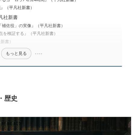
儀』（平凡社新書）
凡社新書
「補佐役」の実像』（平凡社新書）
換点を検証する』（平凡社新書）
社新書）
もっと見る
・歴史