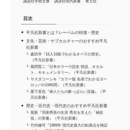
講談社学術文庫
講談社現代新書
青土社
目次
平凡社新書とは？レーベルの特徴・歴史
文化・芸術・サブカルチャーのおすすめ平凡
社新書
森田学『16人16曲でわかるオペラの歴史』
（平凡社新書）
風間賢二『日本ホラー小説史 怪談、オカル
ト、モキュメンタリー』（平凡社新書）
ヤスダコーシキ『カラー版 名画でわかるヨー
ロッパの24時間』（平凡社新書）
栗下直也『偉人たちの酔っぱらい流儀』（平
凡社新書）
歴史・近代史・現代史のおすすめ平凡社新書
堀新『羽柴秀長の生涯 秀吉を支えた「補佐
役」の実像』（平凡社新書）
竹内修司『1989年 現代史最大の転換点を検証