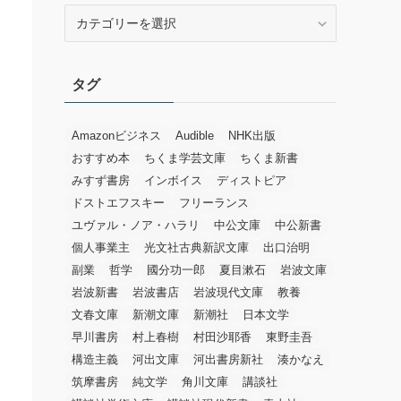
カ
テ
ゴ
リ
タグ
ー
Amazonビジネス
Audible
NHK出版
おすすめ本
ちくま学芸文庫
ちくま新書
みすず書房
インボイス
ディストピア
ドストエフスキー
フリーランス
ユヴァル・ノア・ハラリ
中公文庫
中公新書
個人事業主
光文社古典新訳文庫
出口治明
副業
哲学
國分功一郎
夏目漱石
岩波文庫
岩波新書
岩波書店
岩波現代文庫
教養
文春文庫
新潮文庫
新潮社
日本文学
早川書房
村上春樹
村田沙耶香
東野圭吾
構造主義
河出文庫
河出書房新社
湊かなえ
筑摩書房
純文学
角川文庫
講談社