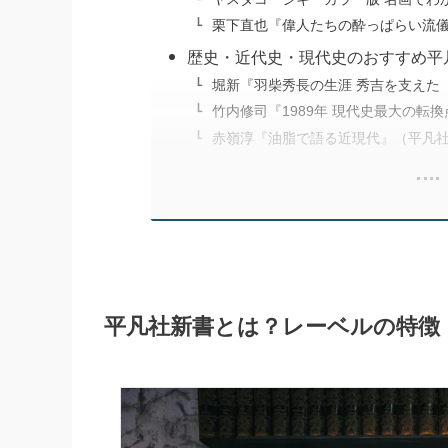
栗下直也『偉人たちの酔っぱらい流
歴史・近代史・現代史のおすすめ平
堀新『羽柴秀長の生涯 秀吉を支えた
竹内修司『1989年 現代史最大の転
赤嶺淳『油脂で語る近現代』（平凡
平凡社新書とは？レーベルの特徴