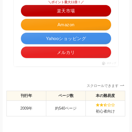
＼ポイント最大11倍！／
楽天市場
Amazon
Yahooショッピング
メルカリ
ポチップ
スクロールできます
刊行年
ページ数
本の難易度
2009年
約540ページ
初心者向け