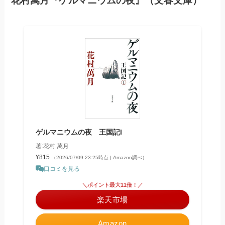
花村萬月『ゲルマニウムの夜』（文春文庫）
ゲルマニウムの夜 王国記I
著:花村 萬月
¥815
（2026/07/09 23:25時点 | Amazon調べ）
口コミを見る
＼ポイント最大11倍！／
楽天市場
Amazon