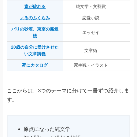
青が破れる
純文学・文藝賞
よるのふくらみ
恋愛小説
パリの砂漠、東京の蜃気
エッセイ
楼
20歳の自分に受けさせた
文章術
い文章講義
死にカタログ
死生観・イラスト
ここからは、3つのテーマに分けて一冊ずつ紹介しま
す。
原点になった純文学