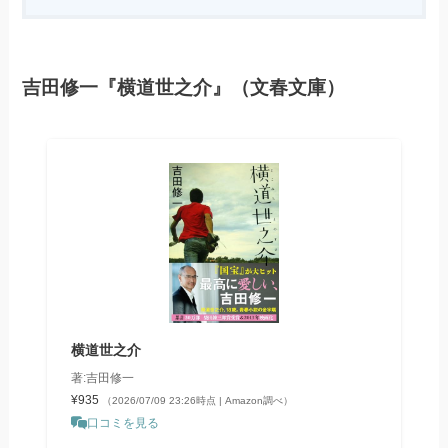
吉田修一『横道世之介』（文春文庫）
横道世之介
著:吉田修一
¥935
（2026/07/09 23:26時点 | Amazon調べ）
口コミを見る