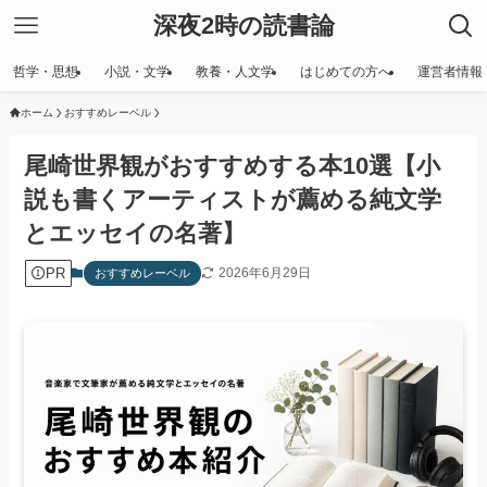
深夜2時の読書論
哲学・思想
小説・文学
教養・人文学
はじめての方へ
運営者情報
ホーム
おすすめレーベル
尾崎世界観がおすすめする本10選【小
説も書くアーティストが薦める純文学
とエッセイの名著】
PR
2026年6月29日
おすすめレーベル