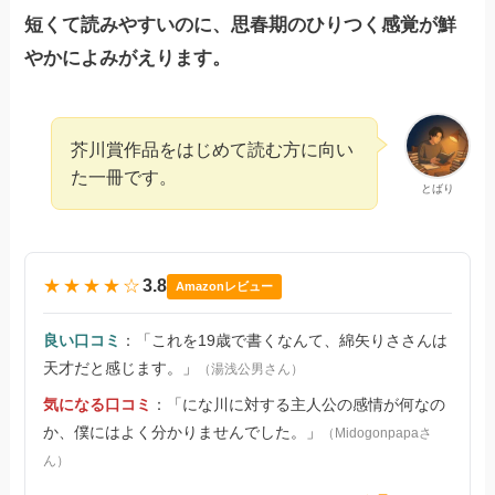
短くて読みやすいのに、思春期のひりつく感覚が鮮
やかによみがえります。
芥川賞作品をはじめて読む方に向い
た一冊です。
とばり
★★★★☆
3.8
Amazonレビュー
良い口コミ
：「これを19歳で書くなんて、綿矢りささんは
天才だと感じます。」
（湯浅公男さん）
気になる口コミ
：「にな川に対する主人公の感情が何なの
か、僕にはよく分かりませんでした。」
（Midogonpapaさ
ん）