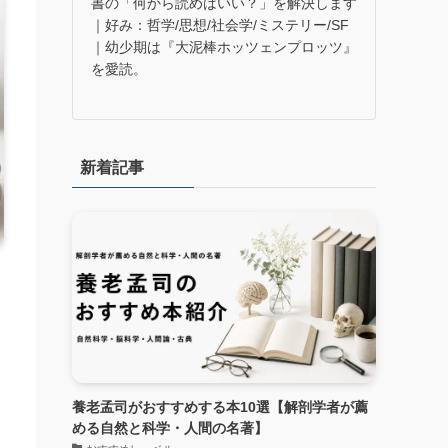
書の「何から読めばいい？」を解決します
｜好み：哲学/思想/社会学/ミステリー/SF
｜幼少期は『大泥棒ホッツェンプロッツ』
を愛読。
新着記事
養老孟司がおすすめする本10選【解剖学者が薦
める自然と科学・人間の名著】