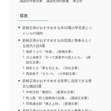
講談社学術文庫
講談社現代新書
青土社
目次
若林正恭がおすすめする本10選の早見表とジ
ャンルの傾向
若林正恭がおすすめする自意識と青春をえぐ
る現代小説4選
朝井リョウ『何者』（新潮文庫）
川上未映子『すべて真夜中の恋人たち』（講
談社文庫）
綿矢りさ『夢を与える』（河出文庫）
西加奈子『サラバ!』（小学館文庫）
若林正恭がおすすめする世界に没頭できる骨
太な物語3選
中村文則『教団X』（集英社文庫）
村上龍『村上龍映画小説集』（講談社文庫）
司馬遼太郎『燃えよ剣』（新潮文庫）
若林正恭がおすすめする生き方と教養を見つ