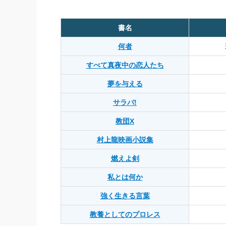
書名
何者
すべて真夜中の恋人たち
夢を与える
サラバ!
教団X
村上龍映画小説集
燃えよ剣
私とは何か
強く生きる言葉
教養としてのプロレス