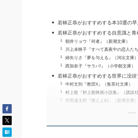
若林正恭がおすすめする本10選の
若林正恭がおすすめする自意識と青
朝井リョウ『何者』（新潮文庫）
川上未映子『すべて真夜中の恋人た
綿矢りさ『夢を与える』（河出文庫
西加奈子『サラバ!』（小学館文庫）
若林正恭がおすすめする世界に没頭
中村文則『教団X』（集英社文庫）
村上龍『村上龍映画小説集』（講談
司馬遼太郎『燃えよ剣』（新潮文庫