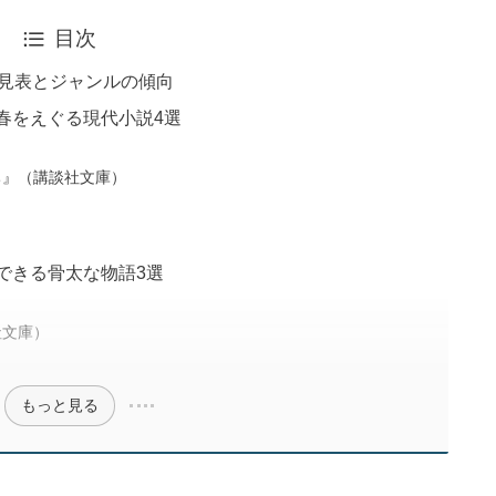
目次
早見表とジャンルの傾向
春をえぐる現代小説4選
ち』（講談社文庫）
）
できる骨太な物語3選
社文庫）
）
もっと見る