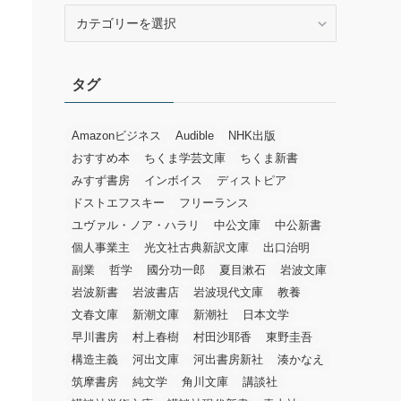
カ
テ
ゴ
リ
タグ
ー
Amazonビジネス
Audible
NHK出版
おすすめ本
ちくま学芸文庫
ちくま新書
みすず書房
インボイス
ディストピア
ドストエフスキー
フリーランス
ユヴァル・ノア・ハラリ
中公文庫
中公新書
個人事業主
光文社古典新訳文庫
出口治明
副業
哲学
國分功一郎
夏目漱石
岩波文庫
岩波新書
岩波書店
岩波現代文庫
教養
文春文庫
新潮文庫
新潮社
日本文学
早川書房
村上春樹
村田沙耶香
東野圭吾
構造主義
河出文庫
河出書房新社
湊かなえ
筑摩書房
純文学
角川文庫
講談社