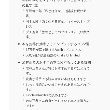
め直す3選
平野啓一郎『私とは何か』（講談社現代新
書）
岡本太郎『強く生きる言葉』（イースト・プ
レス）
プチ鹿島『教養としてのプロレス』（双葉文
庫）
本をお得に効率よくインプットするコツ2選
12万冊が耳で聴けるAudibleプレミアム
500万冊が読み放題のKindle Unlimited
若林正恭のおすすめ本に関するよくある質問
若林正恭さんが特におすすめする本はどれで
すか
読書が苦手でも読みやすい本はありますか
じっくり読みたい歯ごたえのある本はどれで
すか
KindleやAudibleで読めますか
若林正恭さん自身が出している本とは違うの
ですか