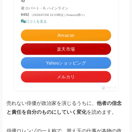
著:ロバート・A. ハインライン
¥492
（2026/07/08 10:23時点 | Amazon調べ）
口コミを見る
Amazon
楽天市場
Yahooショッピング
メルカリ
ポチップ
売れない俳優が政治家を演じるうちに、
他者の信念
と責任を自分のものにしていく変化
を読めます。
俳優ロレンゾの一人称で、替え玉の仕事が本物の政