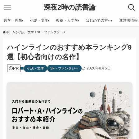
深夜2時の読書論
哲学・思想
小説・文学
教養・人文学
はじめての方へ
運営者情報
ホーム
小説・文学
SF・ファンタジー
ハインラインのおすすめ本ランキング9
選【初心者向けの名作】
PR
2026年8月5日
小説・文学
SF・ファンタジー