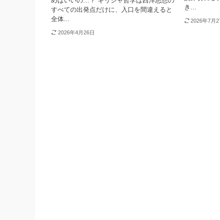
めばいいの…？ ギリシャ哲学は西洋思想の
き...
すべての出発点だけに、入口を間違えると
全体...
2026年7月
2026年4月26日