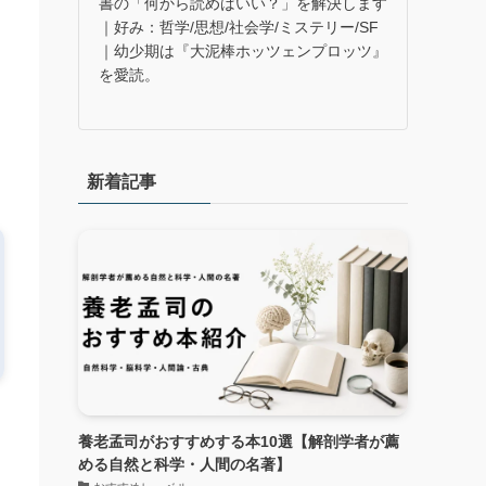
書の「何から読めばいい？」を解決します
｜好み：哲学/思想/社会学/ミステリー/SF
｜幼少期は『大泥棒ホッツェンプロッツ』
を愛読。
、
日
新着記事
養老孟司がおすすめする本10選【解剖学者が薦
める自然と科学・人間の名著】