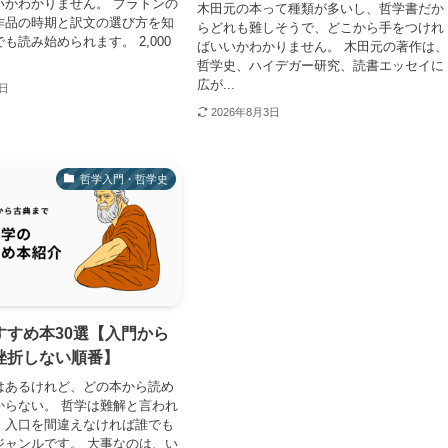
いかわかりません。 プラトンの
木田元の本って種類が多いし、哲学書だか
作品の時期と訳文の選び方を知
らどれも難しそうで、どこから手をつけれ
も読み始められます。 2,000
ばいいかわかりません。 木田元の著作は
哲学史、ハイデガー研究、読書エッセイに
広が...
3日
2026年8月3日
哲学入門・哲学史
すすめ本30選【入門から
挫折しない順番】
はあるけれど、どの本から読め
からない。 哲学は難解と言われ
、入口を間違えなければ誰でも
ジャンルです。 大事なのは、い