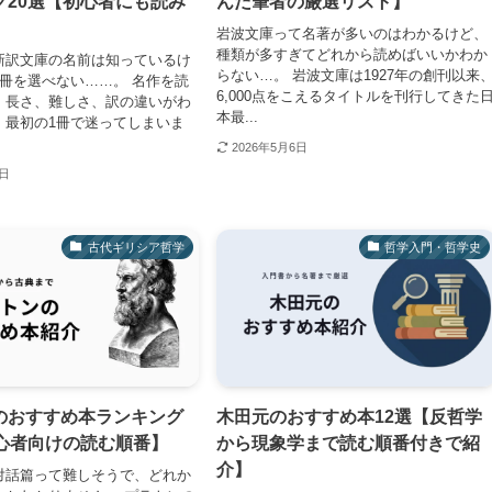
グ20選【初心者にも読み
んだ筆者の厳選リスト】
岩波文庫って名著が多いのはわかるけど、
種類が多すぎてどれから読めばいいかわか
新訳文庫の名前は知っているけ
らない…。 岩波文庫は1927年の創刊以来
1冊を選べない……。 名作を読
6,000点をこえるタイトルを刊行してきた
、長さ、難しさ、訳の違いがわ
本最...
、最初の1冊で迷ってしまいま
2026年5月6日
3日
古代ギリシア哲学
哲学入門・哲学史
のおすすめ本ランキング
木田元のおすすめ本12選【反哲学
初心者向けの読む順番】
から現象学まで読む順番付きで紹
介】
対話篇って難しそうで、どれか