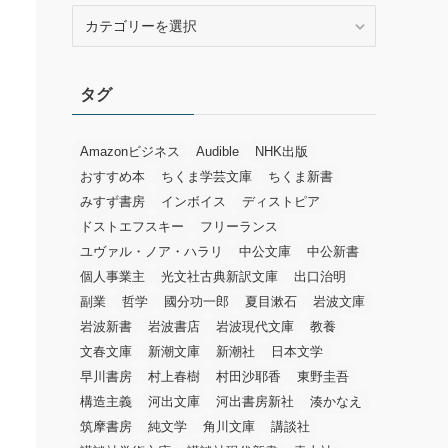
カ
テ
ゴ
リ
タグ
ー
Amazonビジネス
Audible
NHK出版
おすすめ本
ちくま学芸文庫
ちくま新書
みすず書房
インボイス
ディストピア
ドストエフスキー
フリーランス
ユヴァル・ノア・ハラリ
中公文庫
中公新書
個人事業主
光文社古典新訳文庫
出口治明
副業
哲学
國分功一郎
夏目漱石
岩波文庫
岩波新書
岩波書店
岩波現代文庫
教養
文春文庫
新潮文庫
新潮社
日本文学
早川書房
村上春樹
村田沙耶香
東野圭吾
構造主義
河出文庫
河出書房新社
湊かなえ
筑摩書房
純文学
角川文庫
講談社