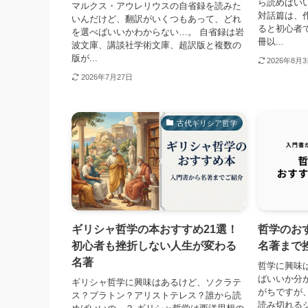
ら読めばい
マルクス・アウレリウスの自省録を読みた
対話篇は、
いんだけど、翻訳がいくつもあって、どれ
ると初心者で
を選べばいいかわからない…。 自省録は岩
冊以...
波文庫、講談社学術文庫、超訳版と複数の
版が...
2026年8月
2026年7月27日
古代ギリシア哲学
ギリシャ哲学の本おすすめ21選！
哲学のお
初心者も挫折しない人生が変わる
名著まで
名著
哲学に興味
ばいいか分
ギリシャ哲学に興味はあるけど、ソクラテ
がちですが
ス？プラトン？アリストテレス？誰から読
読み切れる