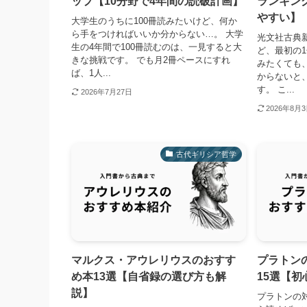
ップ【10分野で4年間の読破計画】
ランキン
やすい】
大学生のうちに100冊読みたいけど、何か
ら手をつければいいか分からない…。 大学
光文社古典
生の4年間で100冊読むのは、一見すると大
ど、最初の
きな挑戦です。 でも月2冊ペースにすれ
みたくても
ば、1人...
からないと
す。 こ...
2026年7月27日
2026年8月
古代ギリシア哲学
マルクス・アウレリウスのおすす
プラトン
め本13選【自省録の選び方も解
15選【
説】
プラトンの