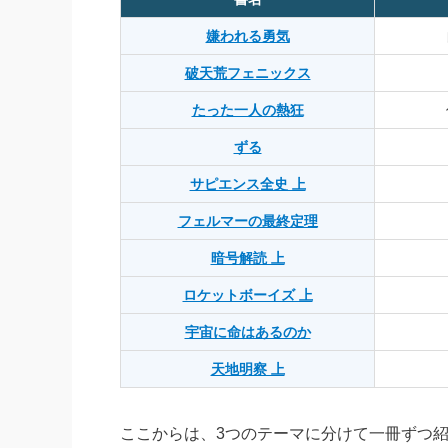
嫌われる勇気
破天荒フェニックス
たった一人の熱狂
ずる
サピエンス全史 上
フェルマーの最終定理
暗号解読 上
ロケットボーイズ 上
宇宙に命はあるのか
天地明察 上
ここからは、3つのテーマに分けて一冊ずつ