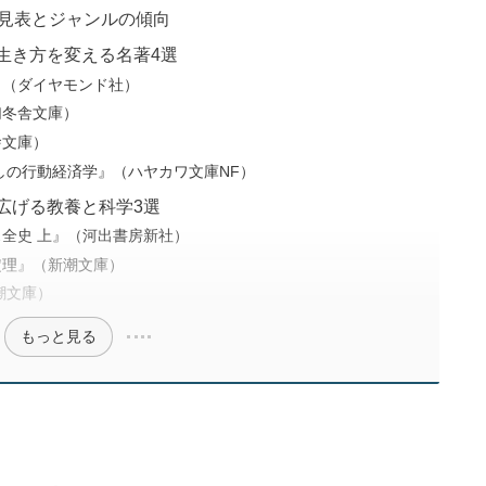
早見表とジャンルの傾向
生き方を変える名著4選
』（ダイヤモンド社）
幻冬舎文庫）
舎文庫）
しの行動経済学』（ハヤカワ文庫NF）
広げる教養と科学3選
全史 上』（河出書房新社）
定理』（新潮文庫）
潮文庫）
もっと見る