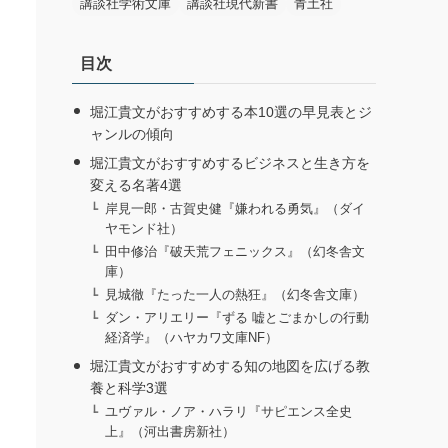
講談社学術文庫
講談社現代新書
青土社
目次
堀江貴文がおすすめする本10選の早見表とジ
ャンルの傾向
堀江貴文がおすすめするビジネスと生き方を
変える名著4選
岸見一郎・古賀史健『嫌われる勇気』（ダイ
ヤモンド社）
田中修治『破天荒フェニックス』（幻冬舎文
庫）
見城徹『たった一人の熱狂』（幻冬舎文庫）
ダン・アリエリー『ずる 嘘とごまかしの行動
経済学』（ハヤカワ文庫NF）
堀江貴文がおすすめする知の地図を広げる教
養と科学3選
ユヴァル・ノア・ハラリ『サピエンス全史
上』（河出書房新社）