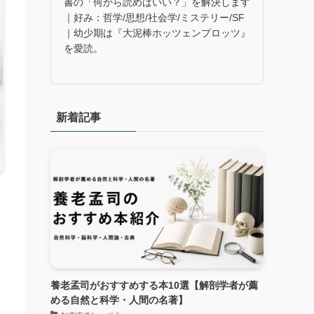
書の「何から読めばいい？」を解決します
｜好み：哲学/思想/社会学/ミステリー/SF
｜幼少期は『大泥棒ホッツェンプロッツ』
を愛読。
新着記事
養老孟司がおすすめする本10選【解剖学者が薦
める自然と科学・人間の名著】