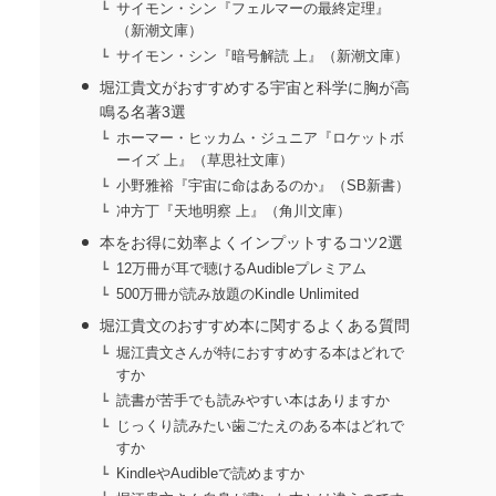
サイモン・シン『フェルマーの最終定理』
（新潮文庫）
サイモン・シン『暗号解読 上』（新潮文庫）
堀江貴文がおすすめする宇宙と科学に胸が高
鳴る名著3選
ホーマー・ヒッカム・ジュニア『ロケットボ
ーイズ 上』（草思社文庫）
小野雅裕『宇宙に命はあるのか』（SB新書）
冲方丁『天地明察 上』（角川文庫）
本をお得に効率よくインプットするコツ2選
12万冊が耳で聴けるAudibleプレミアム
500万冊が読み放題のKindle Unlimited
堀江貴文のおすすめ本に関するよくある質問
堀江貴文さんが特におすすめする本はどれで
すか
読書が苦手でも読みやすい本はありますか
じっくり読みたい歯ごたえのある本はどれで
すか
KindleやAudibleで読めますか