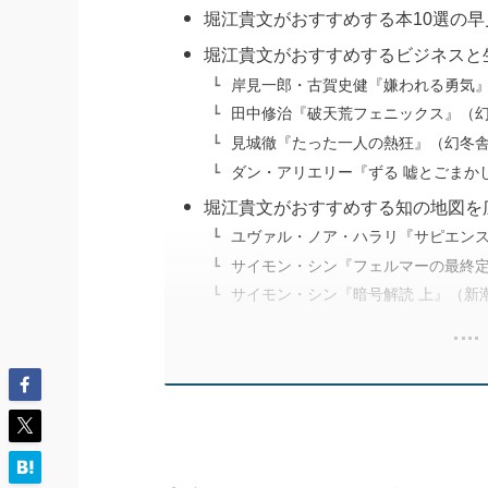
堀江貴文がおすすめする本10選の
堀江貴文がおすすめするビジネスと
岸見一郎・古賀史健『嫌われる勇気
田中修治『破天荒フェニックス』（
見城徹『たった一人の熱狂』（幻冬
ダン・アリエリー『ずる 嘘とごまか
堀江貴文がおすすめする知の地図を
ユヴァル・ノア・ハラリ『サピエンス
サイモン・シン『フェルマーの最終
サイモン・シン『暗号解読 上』（新