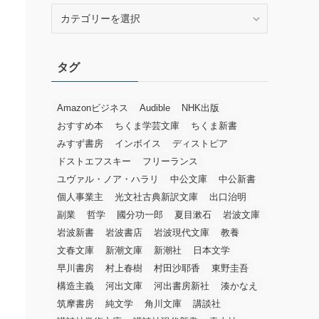
カ
テ
ゴ
リ
タグ
ー
Amazonビジネス
Audible
NHK出版
おすすめ本
ちくま学芸文庫
ちくま新書
みすず書房
インボイス
ディストピア
ドストエフスキー
フリーランス
ユヴァル・ノア・ハラリ
中公文庫
中公新書
個人事業主
光文社古典新訳文庫
出口治明
副業
哲学
國分功一郎
夏目漱石
岩波文庫
岩波新書
岩波書店
岩波現代文庫
教養
文春文庫
新潮文庫
新潮社
日本文学
早川書房
村上春樹
村田沙耶香
東野圭吾
構造主義
河出文庫
河出書房新社
湊かなえ
筑摩書房
純文学
角川文庫
講談社