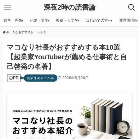
深夜2時の読書論
哲学・思想
小説・文学
教養・人文学
はじめての方へ
運営者情報
ホーム
おすすめレーベル
マコなり社長がおすすめする本10選
【起業家YouTuberが薦める仕事術と自
己啓発の名著】
PR
2026年6月26日
おすすめレーベル