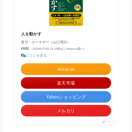
人を動かす
著:D・カーネギー（山口博訳）
¥880
（2026/07/09 22:25時点 | Amazon調べ）
口コミを見る
Amazon
楽天市場
Yahooショッピング
メルカリ
ポチップ