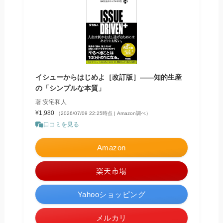
イシューからはじめよ［改訂版］――知的生産
の「シンプルな本質」
著:安宅和人
¥1,980
（2026/07/09 22:25時点 | Amazon調べ）
口コミを見る
Amazon
楽天市場
Yahooショッピング
メルカリ