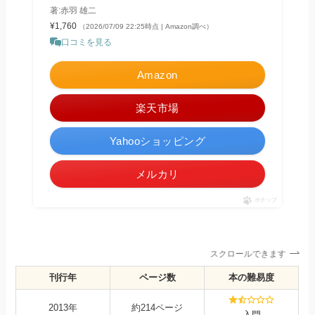
著:赤羽 雄二
¥1,760
（2026/07/09 22:25時点 | Amazon調べ）
口コミを見る
Amazon
楽天市場
Yahooショッピング
メルカリ
ポチップ
スクロールできます
刊行年
ページ数
本の難易度
2013年
約214ページ
入門