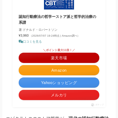
認知行動療法の哲学ーストア派と哲学的治療の
系譜
著:ドナルド・ロバートソン
¥3,960
（2026/07/07 19:24時点 | Amazon調べ）
口コミを見る
＼ポイント最大11倍！／
楽天市場
Amazon
Yahooショッピング
メルカリ
ポチップ