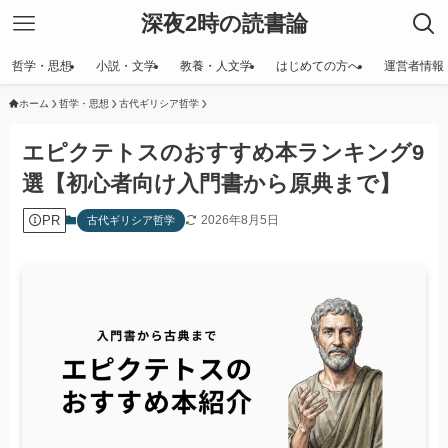
深夜2時の読書論
哲学・思想
小説・文学
教養・人文学
はじめての方へ
運営者情報
ホーム
哲学・思想
古代ギリシア哲学
エピクテトスのおすすめ本ランキング9
選【初心者向け入門書から原典まで】
PR
2026年8月5日
古代ギリシア哲学