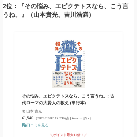
2位：『その悩み、エピクテトスなら、こう言
うね。』（山本貴光、吉川浩満）
その悩み、エピクテトスなら、こう言うね。: 古
代ローマの大賢人の教え (単行本)
著:山本 貴光
¥1,540
（2026/07/07 19:23時点 | Amazon調べ）
口コミを見る
＼ポイント最大11倍！／